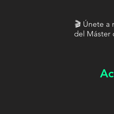
🎬 Únete a 
del Máster 
Ac