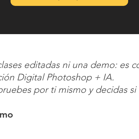
clases editadas ni una demo: es c
ción Digital Photoshop + IA.
pruebes por ti mismo y decidas si
omo