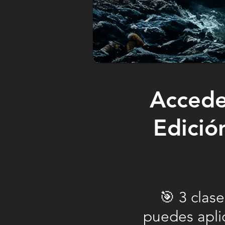
Accede 
Edició
🎯 3 clas
puedes apli